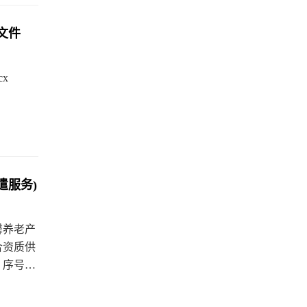
文件
x
遣服务)
馨养老产
合资质供
：序号服
 项目估