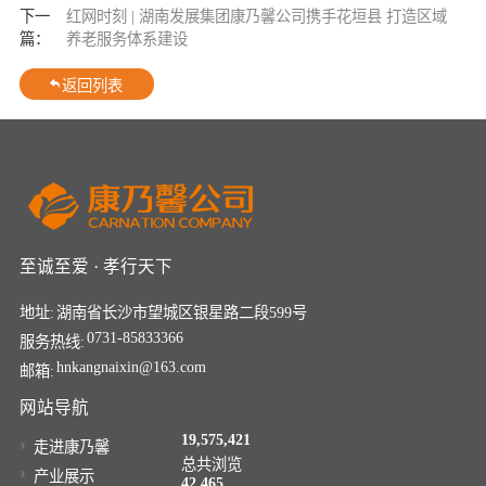
下一
红网时刻 | 湖南发展集团康乃馨公司携手花垣县 打造区域
篇：
养老服务体系建设
返回列表
至诚至爱 · 孝行天下
地址:
湖南省长沙市望城区银星路二段599号
0731-85833366
服务热线:
hnkangnaixin@163.com
邮箱:
网站导航
19,575,421
走进康乃馨
总共浏览
产业展示
42,465