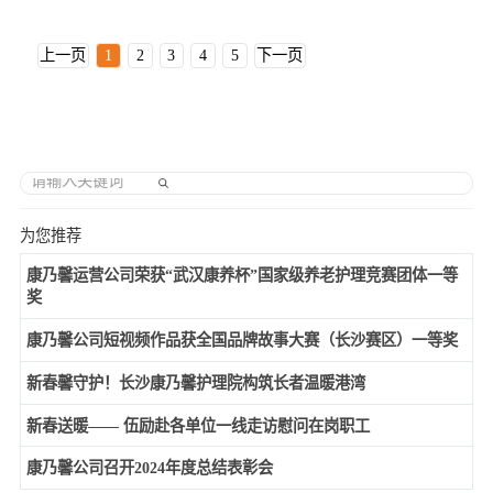
委员、副总经理李
智诚，集团战略发
展部到会督导，公
上一页
1
2
3
4
5
下一页
司党总支书记、董
事长伍励主持会
议，党总支班子成
员参会，党群人资
部、纪检风控部主
要负责人列席
为您推荐
康乃馨运营公司荣获“武汉康养杯”国家级养老护理竞赛团体一等
奖
康乃馨公司短视频作品获全国品牌故事大赛（长沙赛区）一等奖
新春馨守护！长沙康乃馨护理院构筑长者温暖港湾
新春送暖—— 伍励赴各单位一线走访慰问在岗职工
康乃馨公司召开2024年度总结表彰会